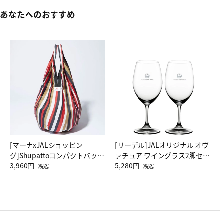
あなたへのおすすめ
[マーナxJALショッピン
[リーデル]JALオリジナル オヴ
グ]Shupattoコンパクトバッグ
ァチュア ワイングラス2脚セッ
Drop JAL客室乗務員（LC）ス
3,960円
ト（レッドワイン）
5,280円
（税込）
（税込）
カーフ柄