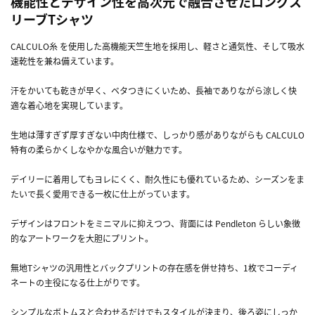
機能性とデザイン性を高次元で融合させたロングス
リーブTシャツ
CALCULO糸 を使用した高機能天竺生地を採用し、軽さと通気性、そして吸水
速乾性を兼ね備えています。
汗をかいても乾きが早く、ベタつきにくいため、長袖でありながら涼しく快
適な着心地を実現しています。
生地は薄すぎず厚すぎない中肉仕様で、しっかり感がありながらも CALCULO
特有の柔らかくしなやかな風合いが魅力です。
デイリーに着用してもヨレにくく、耐久性にも優れているため、シーズンをま
たいで長く愛用できる一枚に仕上がっています。
デザインはフロントをミニマルに抑えつつ、背面には Pendleton らしい象徴
的なアートワークを大胆にプリント。
無地Tシャツの汎用性とバックプリントの存在感を併せ持ち、1枚でコーディ
ネートの主役になる仕上がりです。
シンプルなボトムスと合わせるだけでもスタイルが決まり、後ろ姿にしっか