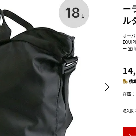
ー
ル
オーバ
EQUI
ー 登
14
積算
在庫
購入数