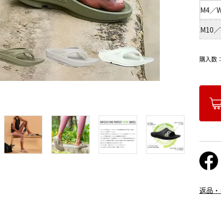
M4／W
M10／
購入数
返品・