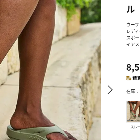
ル
ウーフォ
レディ
スポー
イアス
8,
積算
在庫
スレ