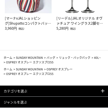
[マーナxJALショッピン
[リーデル]JALオリジナル オヴ
グ]Shupattoコンパクトバッグ
ァチュア ワイングラス2脚セッ
Drop JAL客室乗務員（LC）ス
3,960円
ト（レッドワイン）
5,280円
（税込）
（税込）
カーフ柄
ホーム
>
SUNDAY MOUNTAIN
>
バッグ
>
リュック・バックパック
>
40L~
>
OSPREY オスプレー エクソスプロ55
ホーム
>
SUNDAY MOUNTAIN
>
OSPREY オスプレー
>
OSPREY オスプレー エクソスプロ55
カテゴリを選ぶ
ジャンルを選ぶ