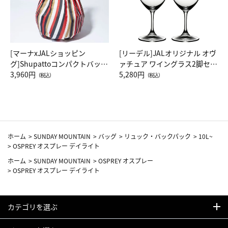
[マーナxJALショッピン
[リーデル]JALオリジナル オヴ
グ]Shupattoコンパクトバッグ
ァチュア ワイングラス2脚セッ
Drop JAL客室乗務員（LC）ス
3,960円
ト（レッドワイン）
5,280円
（税込）
（税込）
カーフ柄
ホーム
>
SUNDAY MOUNTAIN
>
バッグ
>
リュック・バックパック
>
10L~
>
OSPREY オスプレー デイライト
ホーム
>
SUNDAY MOUNTAIN
>
OSPREY オスプレー
>
OSPREY オスプレー デイライト
カテゴリを選ぶ