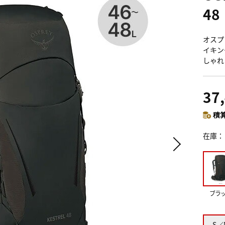
48
オスプレ
イキン
しゃれ
37
積算
在庫
ブラ
S／