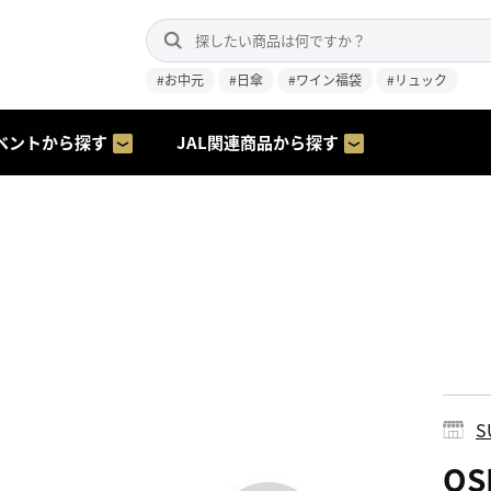
#お中元
#日傘
#ワイン福袋
#リュック
ベントから探す
JAL関連商品から探す
S
O