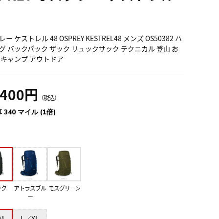
ー ケストレル 48 OSPREY KESTREL48 メンズ OS50382 ハ
グ バックパック ザック リュックサック テクニカル 登山 お
 キャンプ アウトドア
,400円
（税込）
 340 マイル (1倍)
ック
アトラスブル
モスグリーン
ー
M
L／XL