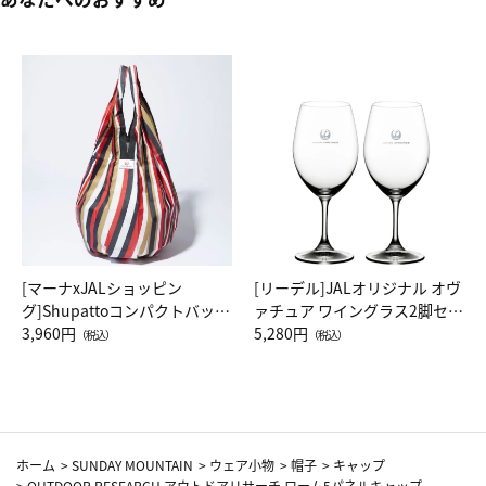
[マーナxJALショッピン
[リーデル]JALオリジナル オヴ
グ]Shupattoコンパクトバッグ
ァチュア ワイングラス2脚セッ
Drop JAL客室乗務員（LC）ス
3,960円
ト（レッドワイン）
5,280円
（税込）
（税込）
カーフ柄
ホーム
>
SUNDAY MOUNTAIN
>
ウェア小物
>
帽子
>
キャップ
>
OUTDOOR RESEARCH アウトドアリサーチ ローム5パネルキャップ