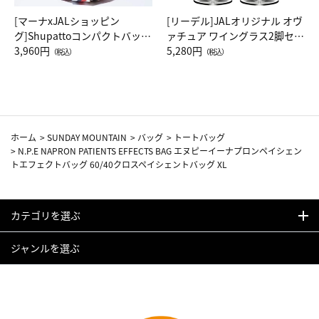
[マーナxJALショッピン
[リーデル]JALオリジナル オヴ
グ]Shupattoコンパクトバッグ
ァチュア ワイングラス2脚セッ
Drop JAL客室乗務員（LC）ス
3,960円
ト（レッドワイン）
5,280円
（税込）
（税込）
カーフ柄
ホーム
>
SUNDAY MOUNTAIN
>
バッグ
>
トートバッグ
>
N.P.E NAPRON PATIENTS EFFECTS BAG エヌピーイーナプロンペイシェン
トエフェクトバッグ 60/40クロスペイシェントバッグ XL
カテゴリを選ぶ
ジャンルを選ぶ