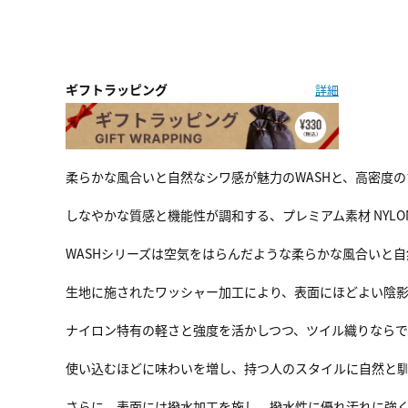
ギフトラッピング
詳細
柔らかな風合いと自然なシワ感が魅力のWASHと、高密度の
しなやかな質感と機能性が調和する、プレミアム素材 NYLON T
WASHシリーズは空気をはらんだような柔らかな風合いと
生地に施されたワッシャー加工により、表面にほどよい陰
ナイロン特有の軽さと強度を活かしつつ、ツイル織りなら
使い込むほどに味わいを増し、持つ人のスタイルに自然と
さらに、表面には撥水加工を施し、撥水性に優れ汚れに強