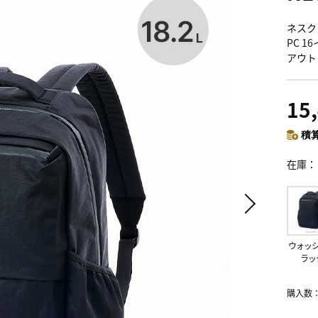
ネスク 
PC 1
アウト
15
積算
在庫
ウォッ
ラッ
購入数