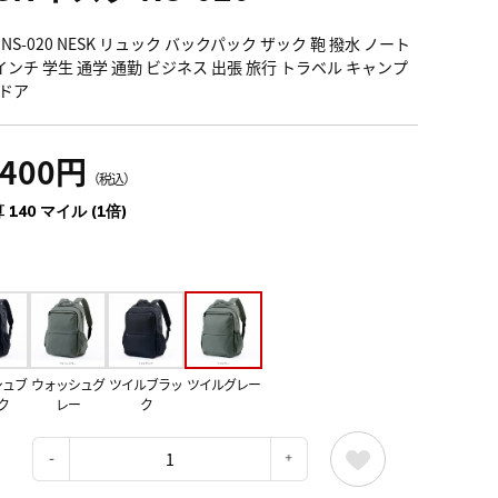
NS-020 NESK リュック バックパック ザック 鞄 撥水 ノート
6インチ 学生 通学 通勤 ビジネス 出張 旅行 トラベル キャンプ
ドア
,400円
（税込）
 140 マイル (1倍)
シュブ
ウォッシュグ
ツイルブラッ
ツイルグレー
ク
レー
ク
：