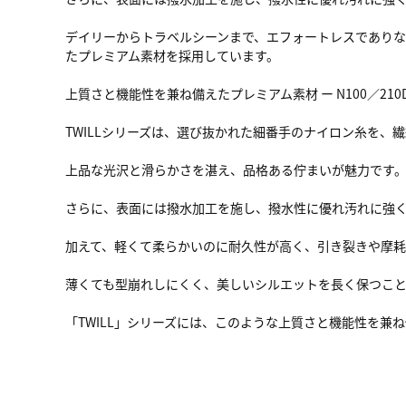
デイリーからトラベルシーンまで、エフォートレスであり
たプレミアム素材を採用しています。
上質さと機能性を兼ね備えたプレミアム素材 ー N100／210D
TWILLシリーズは、選び抜かれた細番手のナイロン糸を、
上品な光沢と滑らかさを湛え、品格ある佇まいが魅力です
さらに、表面には撥水加工を施し、撥水性に優れ汚れに強
加えて、軽くて柔らかいのに耐久性が高く、引き裂きや摩
薄くても型崩れしにくく、美しいシルエットを長く保つこ
「TWILL」シリーズには、このような上質さと機能性を