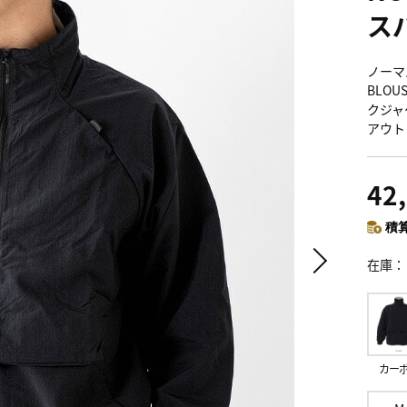
ス
ノーマル
BLOU
クジャ
アウト
42
積算
在庫
カー