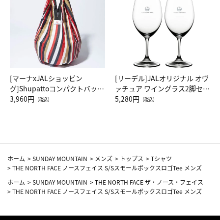
[マーナxJALショッピン
[リーデル]JALオリジナル オヴ
グ]Shupattoコンパクトバッグ
ァチュア ワイングラス2脚セッ
Drop JAL客室乗務員（LC）ス
3,960円
ト（レッドワイン）
5,280円
（税込）
（税込）
カーフ柄
ホーム
>
SUNDAY MOUNTAIN
>
メンズ
>
トップス
>
Tシャツ
>
THE NORTH FACE ノースフェイス S/SスモールボックスロゴTee メンズ
ホーム
>
SUNDAY MOUNTAIN
>
THE NORTH FACE ザ・ノース・フェイス
>
THE NORTH FACE ノースフェイス S/SスモールボックスロゴTee メンズ