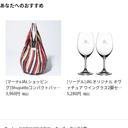
あなたへのおすすめ
[マーナxJALショッピン
[リーデル]JALオリジナル オヴ
グ]Shupattoコンパクトバッグ
ァチュア ワイングラス2脚セッ
Drop JAL客室乗務員（LC）ス
3,960円
ト（レッドワイン）
5,280円
（税込）
（税込）
カーフ柄