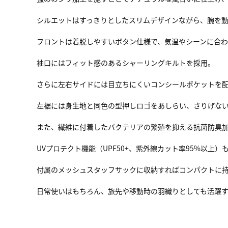
シルエットはすっきりとしたスリムデザインながら、腕を
フロントは着脱しやすいボタン仕様で、気温やシーンに合
袖口にはフィット感のあるシャーリングキルトを採用。
さらに左右サイドには目立ちにくいコンシールポケットを
左裾には身生地と同色の型押しロゴをあしらい、さりげな
また、繊維に付着したバクテリアの繁殖を抑える抗菌防臭
UVプロテクト機能（UPF50+、紫外線カット率95%以
付属のメッシュスタッフサックに収納すればコンパクトに
日常使いはもちろん、旅先や移動時の羽織りとしても活躍す