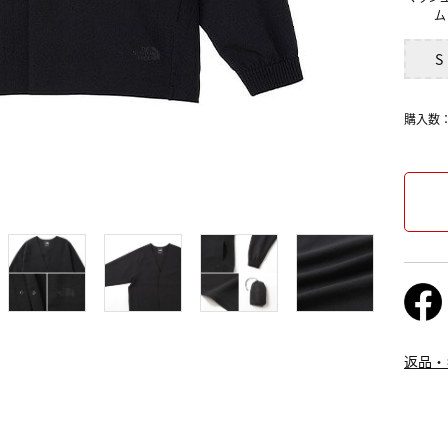
ム
S
購入数
返品・