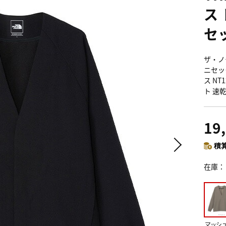
ス
セ
ザ・ノ
ニセックス
ス NT
ト 速
19
積算
在庫
マッシ