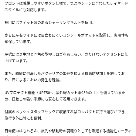
フロントは着脱しやすいボタン仕様で、気温やシーンに合わせたレイヤード
スタイルにも対応します。
袖口にはフィット感のあるシャーリングキルトを採用。
さらに左右サイドには目立ちにくいコンシールポケットを配置し、実用性も
確保しています。
左裾には身生地と同色の型押しロゴをあしらい、さりげないアクセントに仕
上げています。
また、繊維に付着したバクテリアの繁殖を抑える抗菌防臭加工を施してお
り、汗によるにおいの発生を軽減。
UVプロテクト機能（UPF50+、紫外線カット率95%以上）も備えているた
め、日差しの強い季節にも安心して着用できます。
付属のメッシュスタッフサックに収納すればコンパクトに持ち運びができ、
旅行や外出時にも便利。
日常使いはもちろん、旅先や移動時の羽織りとしても活躍する機能性カーディ