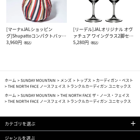
[マーナxJALショッピン
[リーデル]JALオリジナル オヴ
グ]Shupattoコンパクトバッグ
ァチュア ワイングラス2脚セッ
Drop JAL客室乗務員（LC）ス
3,960円
ト（レッドワイン）
5,280円
（税込）
（税込）
カーフ柄
ホーム
>
SUNDAY MOUNTAIN
>
メンズ
>
トップス
>
カーディガン・ベスト
>
THE NORTH FACE ノースフェイス トランクルカーディガン ユニセックス
ホーム
>
SUNDAY MOUNTAIN
>
THE NORTH FACE ザ・ノース・フェイス
>
THE NORTH FACE ノースフェイス トランクルカーディガン ユニセックス
カテゴリを選ぶ
ジャンルを選ぶ