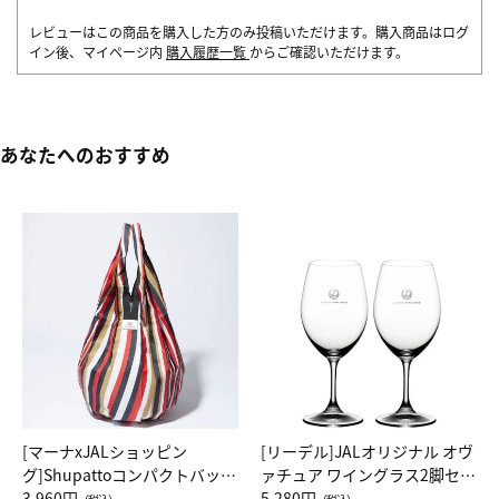
レビューはこの商品を購入した方のみ投稿いただけます。購入商品はログ
イン後、マイページ内
購入履歴一覧
からご確認いただけます。
あなたへのおすすめ
[マーナxJALショッピン
[リーデル]JALオリジナル オヴ
グ]Shupattoコンパクトバッグ
ァチュア ワイングラス2脚セッ
Drop JAL客室乗務員（LC）ス
3,960円
ト（レッドワイン）
5,280円