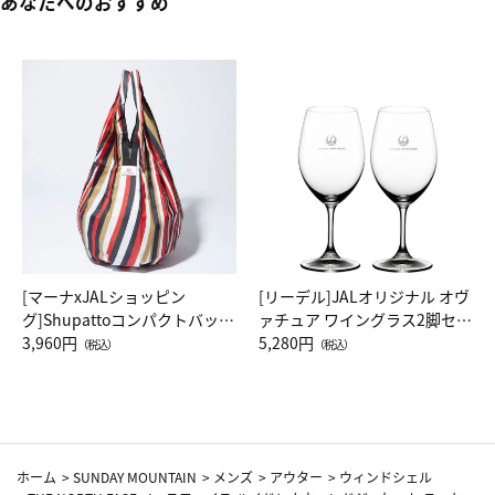
あなたへのおすすめ
[マーナxJALショッピン
[リーデル]JALオリジナル オヴ
グ]Shupattoコンパクトバッグ
ァチュア ワイングラス2脚セッ
Drop JAL客室乗務員（LC）ス
3,960円
ト（レッドワイン）
5,280円
（税込）
（税込）
カーフ柄
ホーム
>
SUNDAY MOUNTAIN
>
メンズ
>
アウター
>
ウィンドシェル