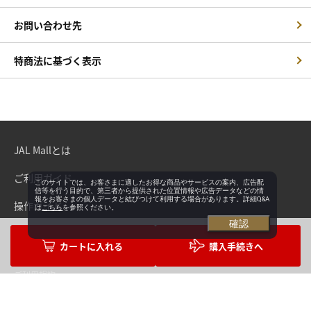
お問い合わせ先
特商法に基づく表示
JAL Mallとは
ご利用ガイド
このサイトでは、お客さまに適したお得な商品やサービスの案内、広告配
信等を行う目的で、第三者から提供された位置情報や広告データなどの情
報をお客さまの個人データと結びつけて利用する場合があります。詳細Q&A
操作ガイド
は
こちら
を参照ください。
確認
よくあるご質問・お問い合わせ
購入手続きへ
ご利用規約
プライバシーポリシー