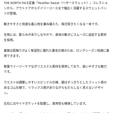
THE NORTH FACE定番「Heather Sweat（ヘザースウェット）」コレクショ
ンから、アウトドアからデイリーユースまで幅広く活躍するスウェットパン
ツが登場。
動きやすさと快適な着心地を兼ね備えた、毎日穿きたくなる一本です。
生地には、膨らみがありしなやかで、身体の動きにスムーズに追従する素材
を採用。
裏面は肌触りがよく吸湿性に優れた裏毛仕様のため、ロングシーズン快適に着
用できます。
軽量でイージーケアなポリエステル素材を使用しており、扱いやすさも魅力
です。
ウエストは調整しやすいスピンドル仕様、裾はすっきりとしたフィット感の
あるゴム仕様で、リラックス感がありながらもだらしなく見えないデザイ
ン。
左右にはサイドポケットを配置し、実用性も確保しています。