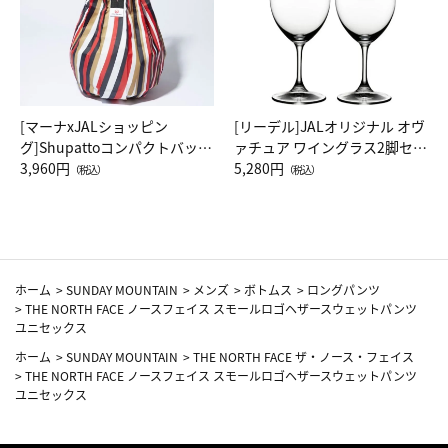
[マーナxJALショッピン
[リーデル]JALオリジナル オヴ
グ]Shupattoコンパクトバッグ
ァチュア ワイングラス2脚セッ
Drop JAL客室乗務員（LC）ス
3,960円
ト（レッドワイン）
5,280円
（税込）
（税込）
カーフ柄
ホーム
>
SUNDAY MOUNTAIN
>
メンズ
>
ボトムス
>
ロングパンツ
>
THE NORTH FACE ノースフェイス スモールロゴヘザースウェットパンツ
ユニセックス
ホーム
>
SUNDAY MOUNTAIN
>
THE NORTH FACE ザ・ノース・フェイス
>
THE NORTH FACE ノースフェイス スモールロゴヘザースウェットパンツ
ユニセックス