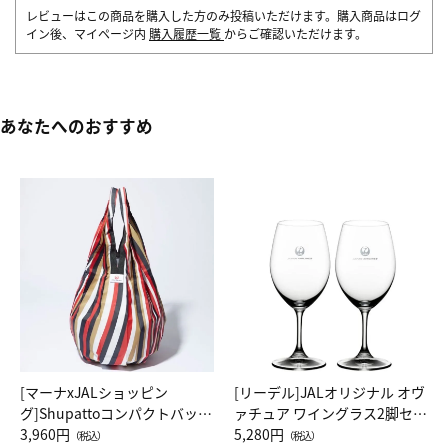
レビューはこの商品を購入した方のみ投稿いただけます。購入商品はログ
イン後、マイページ内
購入履歴一覧
からご確認いただけます。
あなたへのおすすめ
[マーナxJALショッピン
[リーデル]JALオリジナル オヴ
グ]Shupattoコンパクトバッグ
ァチュア ワイングラス2脚セッ
Drop JAL客室乗務員（LC）ス
3,960円
ト（レッドワイン）
5,280円
（税込）
（税込）