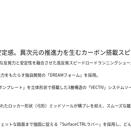
安定感。異次元の推進力を生むカーボン搭載ス
襲し、圧倒的な反発力と安定性を融合させた高反発スピードロードランニングシュ
力をもたらす独自開発の「DREAMフォーム」を採用。
ーボンプレート」を立体形状で搭載した3層構造の「VECTIV」システ
されたロッカー形状（弓形）ミッドソールが横ブレを抑え、スムーズな蹴
ットな路面まで強固に捉える「SurfaceCTRLラバー」を採用し、