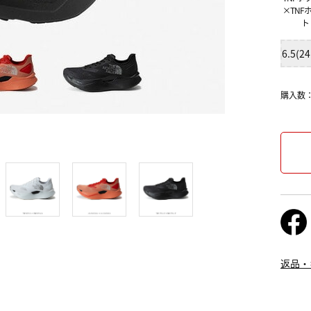
×TNF
ト
6.5(2
購入数
返品・