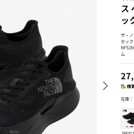
ス
ッ
ザ・ノ
セックス
NF5
ム
27
積算
在庫
TNFホ