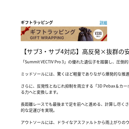
ギフトラッピング
詳細
【サブ3・サブ4対応】高反発×抜群の
「Summit VECTIV Pro 3」の優れた遺伝子を踏
ミッドソールには、驚くほど軽量でありながら爆発的な推進
さらに、反発性とねじれ抑制を両立する「3D Pebax＆カ
る力へと変換します。
長距離レースでも最後まで足を前へと進める、計算し尽く
的な足運びを実現。
アウトソールには、ドライなアスファルトから雨上がりのウェ