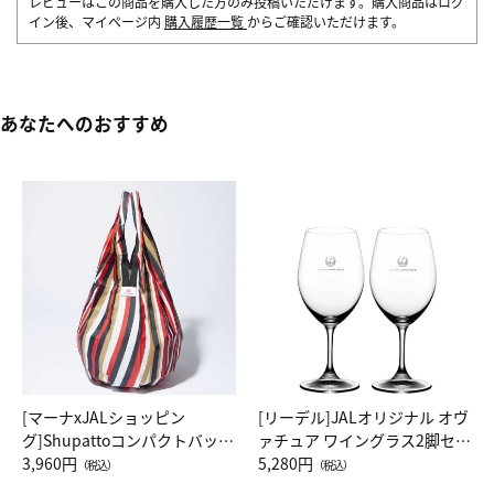
レビューはこの商品を購入した方のみ投稿いただけます。購入商品はログ
イン後、マイページ内
購入履歴一覧
からご確認いただけます。
あなたへのおすすめ
[マーナxJALショッピン
[リーデル]JALオリジナル オヴ
グ]Shupattoコンパクトバッグ
ァチュア ワイングラス2脚セッ
Drop JAL客室乗務員（LC）ス
3,960円
ト（レッドワイン）
5,280円
（税込）
（税込）
カーフ柄