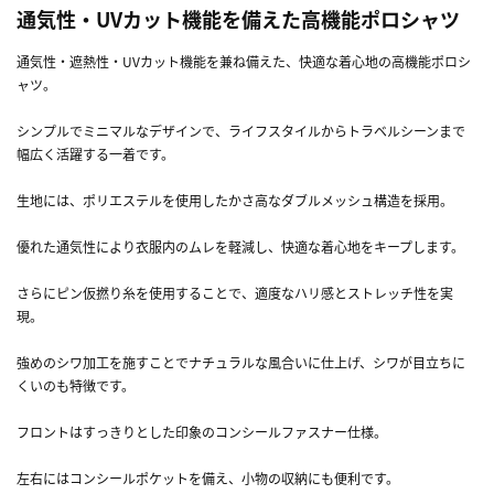
通気性・UVカット機能を備えた高機能ポロシャツ
通気性・遮熱性・UVカット機能を兼ね備えた、快適な着心地の高機能ポロシ
ャツ。
シンプルでミニマルなデザインで、ライフスタイルからトラベルシーンまで
幅広く活躍する一着です。
生地には、ポリエステルを使用したかさ高なダブルメッシュ構造を採用。
優れた通気性により衣服内のムレを軽減し、快適な着心地をキープします。
さらにピン仮撚り糸を使用することで、適度なハリ感とストレッチ性を実
現。
強めのシワ加工を施すことでナチュラルな風合いに仕上げ、シワが目立ちに
くいのも特徴です。
フロントはすっきりとした印象のコンシールファスナー仕様。
左右にはコンシールポケットを備え、小物の収納にも便利です。