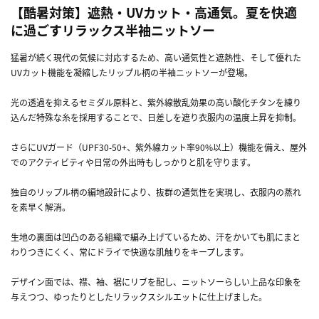
【酷暑対策】遮熱・UVカット・高通気。夏を快適
に過ごすリラックス半袖ニットソー
猛暑が続く現代の気候に対応するため、高い通気性と遮熱性、そして優れた
UVカット機能を凝縮したリップル柄の半袖ニットソーが登場。
光の透過を抑えるセミダル原料と、紫外線散乱効果の高い酸化チタンを練り
込んだ特殊な糸を採用することで、日差しを遮り衣服内の温度上昇を抑制。
さらにUVガード（UPF30-50+、紫外線カット率90%以上）機能を備え、屋外
でのアクティビティや日常の外出時もしっかりと肌を守ります。
独自のリップル柄の編地設計により、抜群の通気性を実現し、衣服内の蒸れ
を素早く解消。
生地の裏面は凹凸のある組織で編み上げているため、汗をかいても肌にまと
わりつきにくく、常にドライで快適な肌触りをキープします。
デザイン面では、襟、袖、裾にリブを配し、ニットソーらしい上品な印象を
与えつつ、ゆったりとしたリラックスシルエットに仕上げました。