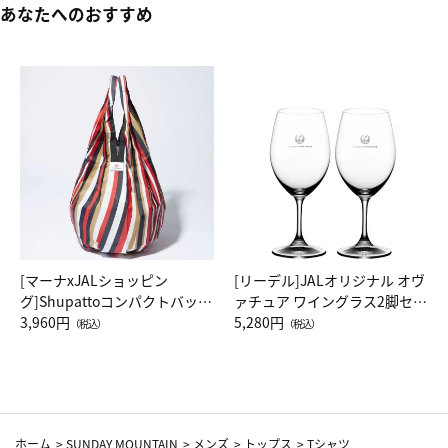
あなたへのおすすめ
[マーナxJALショッピン
[リーデル]JALオリジナル オヴ
グ]Shupattoコンパクトバッグ
ァチュア ワイングラス2脚セッ
Drop JAL客室乗務員（LC）ス
3,960円
ト（レッドワイン）
5,280円
（税込）
（税込）
カーフ柄
ホーム
>
SUNDAY MOUNTAIN
>
メンズ
>
トップス
>
Tシャツ