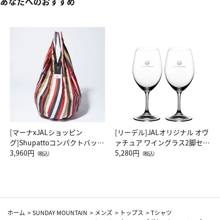
あなたへのおすすめ
[マーナxJALショッピン
[リーデル]JALオリジナル オヴ
グ]Shupattoコンパクトバッグ
ァチュア ワイングラス2脚セッ
Drop JAL客室乗務員（LC）ス
3,960円
ト（レッドワイン）
5,280円
（税込）
（税込）
カーフ柄
ホーム
>
SUNDAY MOUNTAIN
>
メンズ
>
トップス
>
Tシャツ