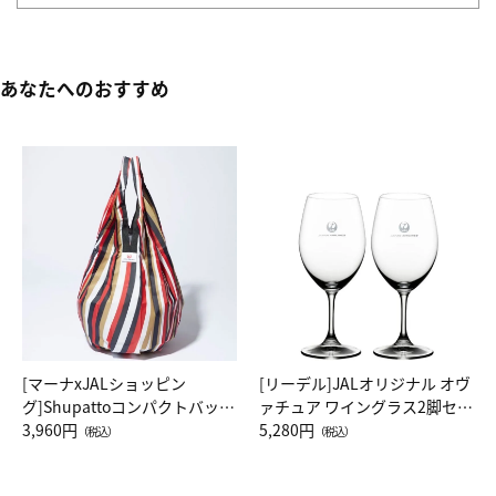
あなたへのおすすめ
[マーナxJALショッピン
[リーデル]JALオリジナル オヴ
グ]Shupattoコンパクトバッグ
ァチュア ワイングラス2脚セッ
Drop JAL客室乗務員（LC）ス
3,960円
ト（レッドワイン）
5,280円
（税込）
（税込）
カーフ柄