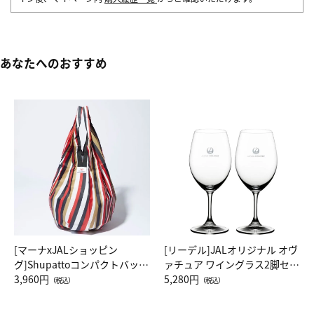
あなたへのおすすめ
[マーナxJALショッピン
[リーデル]JALオリジナル オヴ
グ]Shupattoコンパクトバッグ
ァチュア ワイングラス2脚セッ
Drop JAL客室乗務員（LC）ス
3,960円
ト（レッドワイン）
5,280円
（税込）
（税込）
カーフ柄