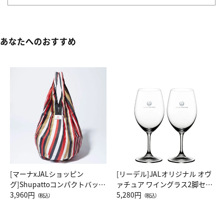
あなたへのおすすめ
[マーナxJALショッピン
[リーデル]JALオリジナル オヴ
グ]Shupattoコンパクトバッグ
ァチュア ワイングラス2脚セッ
Drop JAL客室乗務員（LC）ス
3,960円
ト（レッドワイン）
5,280円
（税込）
（税込）
カーフ柄