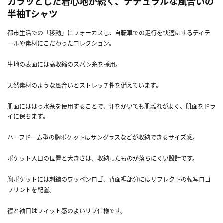
カラッとした着心地が続く、ナチュラルな風合いの
半袖Tシャツ
都市生活での「移動」にフォーカスし、自転車での走行を快適にするディテ
ールや素材にこだわったコレクション。
生地の表面には高収縮のスパン糸を採用。
天然素材のような風合いとストレッチ性を備えています。
肌面にははっ水糸を使用することで、汗をかいても肌離れがよく、肌面をドラ
イに保ちます。
ハーフドーム型の胸ポケットはサングラスなどが収納できるサイズ感。
ポケット入口の位置と大きさは、収納したものが落ちにくい設計です。
胸ポケットには刺繍のワッペンロゴ、背面裾部分にはリフレクトの転写ロゴ
プリントを配置。
襟と袖口はフィット感のよいリブ仕様です。