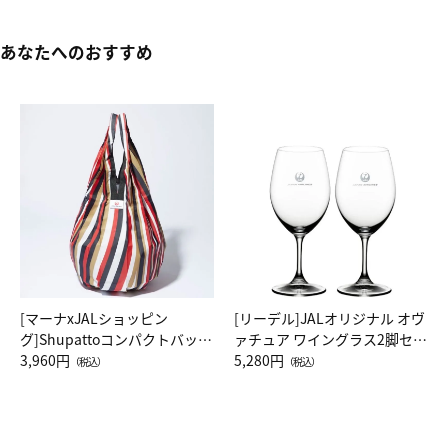
あなたへのおすすめ
[マーナxJALショッピン
[リーデル]JALオリジナル オヴ
グ]Shupattoコンパクトバッグ
ァチュア ワイングラス2脚セッ
Drop JAL客室乗務員（LC）ス
3,960円
ト（レッドワイン）
5,280円
（税込）
（税込）
カーフ柄