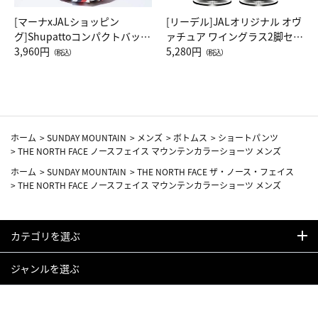
[マーナxJALショッピン
[リーデル]JALオリジナル オヴ
グ]Shupattoコンパクトバッグ
ァチュア ワイングラス2脚セッ
Drop JAL客室乗務員（LC）ス
3,960円
ト（レッドワイン）
5,280円
（税込）
（税込）
カーフ柄
ホーム
>
SUNDAY MOUNTAIN
>
メンズ
>
ボトムス
>
ショートパンツ
>
THE NORTH FACE ノースフェイス マウンテンカラーショーツ メンズ
ホーム
>
SUNDAY MOUNTAIN
>
THE NORTH FACE ザ・ノース・フェイス
>
THE NORTH FACE ノースフェイス マウンテンカラーショーツ メンズ
カテゴリを選ぶ
ジャンルを選ぶ