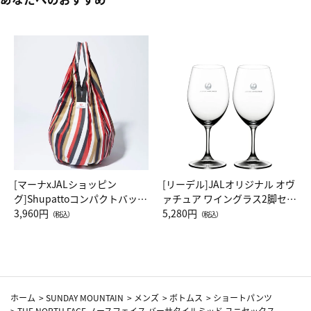
[マーナxJALショッピン
[リーデル]JALオリジナル オヴ
グ]Shupattoコンパクトバッグ
ァチュア ワイングラス2脚セッ
Drop JAL客室乗務員（LC）ス
3,960円
ト（レッドワイン）
5,280円
（税込）
（税込）
カーフ柄
ホーム
>
SUNDAY MOUNTAIN
>
メンズ
>
ボトムス
>
ショートパンツ
>
THE NORTH FACE ノースフェイス バーサタイルミッド ユニセックス