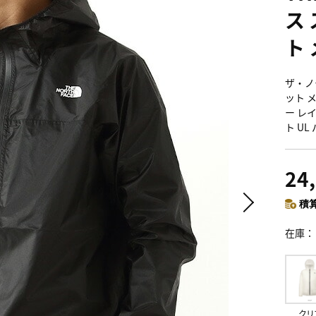
ス
ト
ザ・ノ
ット メン
ー レ
ト UL
24
積算
在庫
クリ