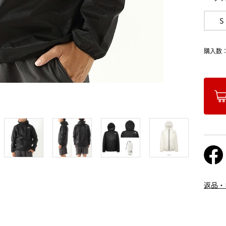
S
購入数
返品・