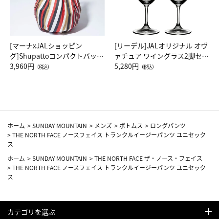
[マーナxJALショッピン
[リーデル]JALオリジナル オヴ
グ]Shupattoコンパクトバッグ
ァチュア ワイングラス2脚セッ
Drop JAL客室乗務員（LC）ス
3,960円
ト（レッドワイン）
5,280円
（税込）
（税込）
カーフ柄
ホーム
>
SUNDAY MOUNTAIN
>
メンズ
>
ボトムス
>
ロングパンツ
>
THE NORTH FACE ノースフェイス トランクルイージーパンツ ユニセック
ス
ホーム
>
SUNDAY MOUNTAIN
>
THE NORTH FACE ザ・ノース・フェイス
>
THE NORTH FACE ノースフェイス トランクルイージーパンツ ユニセック
ス
カテゴリを選ぶ