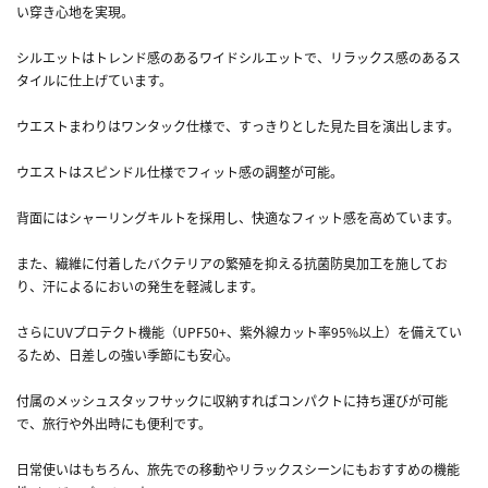
い穿き心地を実現。
シルエットはトレンド感のあるワイドシルエットで、リラックス感のあるス
タイルに仕上げています。
ウエストまわりはワンタック仕様で、すっきりとした見た目を演出します。
ウエストはスピンドル仕様でフィット感の調整が可能。
背面にはシャーリングキルトを採用し、快適なフィット感を高めています。
また、繊維に付着したバクテリアの繁殖を抑える抗菌防臭加工を施してお
り、汗によるにおいの発生を軽減します。
さらにUVプロテクト機能（UPF50+、紫外線カット率95%以上）を備えてい
るため、日差しの強い季節にも安心。
付属のメッシュスタッフサックに収納すればコンパクトに持ち運びが可能
で、旅行や外出時にも便利です。
日常使いはもちろん、旅先での移動やリラックスシーンにもおすすめの機能