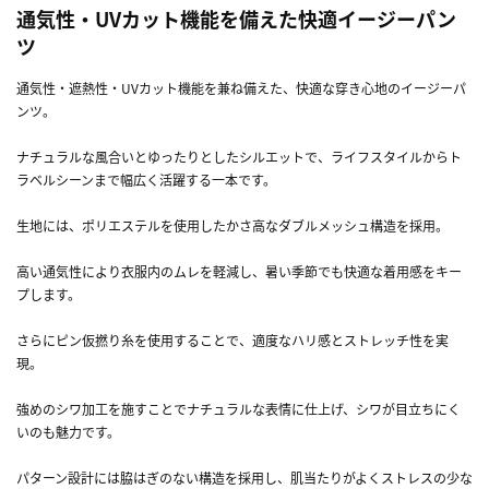
通気性・UVカット機能を備えた快適イージーパン
ツ
通気性・遮熱性・UVカット機能を兼ね備えた、快適な穿き心地のイージーパ
ンツ。
ナチュラルな風合いとゆったりとしたシルエットで、ライフスタイルからト
ラベルシーンまで幅広く活躍する一本です。
生地には、ポリエステルを使用したかさ高なダブルメッシュ構造を採用。
高い通気性により衣服内のムレを軽減し、暑い季節でも快適な着用感をキー
プします。
さらにピン仮撚り糸を使用することで、適度なハリ感とストレッチ性を実
現。
強めのシワ加工を施すことでナチュラルな表情に仕上げ、シワが目立ちにく
いのも魅力です。
パターン設計には脇はぎのない構造を採用し、肌当たりがよくストレスの少な