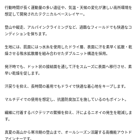
行動時間が長く運動量の多い遠征や、気温・天候の変化が激しい高所環境を
想定して開発されたテクニカルベースレイヤー。
登山や縦走、アルパインクライミングなど、過酷なフィールドでも快適なコ
ンディションを保ちます。
生地には、肌面にはっ水糸を使用したドライ層、表面に汗を素早く拡散・乾
燥させる吸水拡散層を組み合わせたダブルニット構造を採用。
発汗時でも、ドット状の接結面を通して汗をスムーズに表面へ移行させ、素
早い乾燥を促します。
汗戻りを抑え、長時間の着用でもドライで快適な着心地をキープします。
マルチデイでの使用を想定し、抗菌防臭加工を施しているのもポイント。
繊維に付着するバクテリアの繁殖を抑え、汗によるニオイの発生を軽減しま
す。
真夏の高山から寒冷期の登山まで、オールシーズン活躍する高機能アウトド
アインナーです。