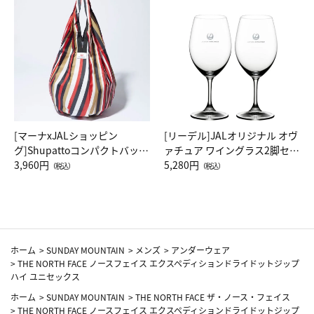
[マーナxJALショッピン
[リーデル]JALオリジナル オヴ
グ]Shupattoコンパクトバッグ
ァチュア ワイングラス2脚セッ
Drop JAL客室乗務員（LC）ス
3,960円
ト（レッドワイン）
5,280円
（税込）
（税込）
カーフ柄
ホーム
>
SUNDAY MOUNTAIN
>
メンズ
>
アンダーウェア
>
THE NORTH FACE ノースフェイス エクスペディションドライドットジップ
ハイ ユニセックス
ホーム
>
SUNDAY MOUNTAIN
>
THE NORTH FACE ザ・ノース・フェイス
>
THE NORTH FACE ノースフェイス エクスペディションドライドットジップ