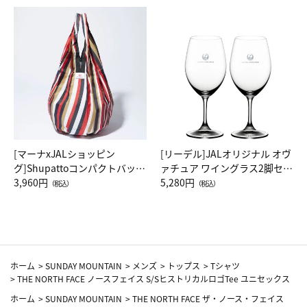
[マーナxJALショッピン
[リーデル]JALオリジナル オヴ
グ]Shupattoコンパクトバッグ
ァチュア ワイングラス2脚セッ
Drop JAL客室乗務員（LC）ス
3,960円
ト（レッドワイン）
5,280円
（税込）
（税込）
カーフ柄
ホーム
>
SUNDAY MOUNTAIN
>
メンズ
>
トップス
>
Tシャツ
>
THE NORTH FACE ノースフェイス S/SヒストリカルロゴTee ユニセックス
ホーム
>
SUNDAY MOUNTAIN
>
THE NORTH FACE ザ・ノース・フェイス