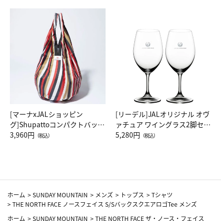
[マーナxJALショッピン
[リーデル]JALオリジナル オヴ
グ]Shupattoコンパクトバッグ
ァチュア ワイングラス2脚セッ
Drop JAL客室乗務員（LC）ス
3,960円
ト（レッドワイン）
5,280円
（税込）
（税込）
カーフ柄
ホーム
>
SUNDAY MOUNTAIN
>
メンズ
>
トップス
>
Tシャツ
>
THE NORTH FACE ノースフェイス S/SバックスクエアロゴTee メンズ
ホーム
>
SUNDAY MOUNTAIN
>
THE NORTH FACE ザ・ノース・フェイス