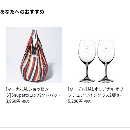
あなたへのおすすめ
[マーナxJALショッピン
[リーデル]JALオリジナル オヴ
グ]Shupattoコンパクトバッグ
ァチュア ワイングラス2脚セッ
Drop JAL客室乗務員（LC）ス
3,960円
ト（レッドワイン）
5,280円
（税込）
（税込）
カーフ柄