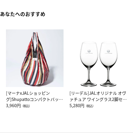
あなたへのおすすめ
[マーナxJALショッピン
[リーデル]JALオリジナル オヴ
グ]Shupattoコンパクトバッグ
ァチュア ワイングラス2脚セッ
Drop JAL客室乗務員（LC）ス
3,960円
ト（レッドワイン）
5,280円
（税込）
（税込）
カーフ柄