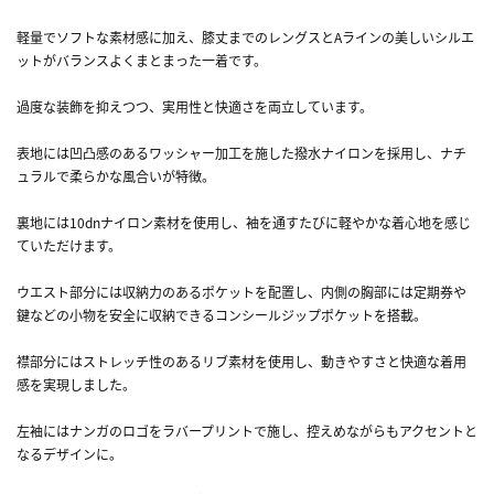
軽量でソフトな素材感に加え、膝丈までのレングスとAラインの美しいシルエ
ットがバランスよくまとまった一着です。
過度な装飾を抑えつつ、実用性と快適さを両立しています。
表地には凹凸感のあるワッシャー加工を施した撥水ナイロンを採用し、ナチ
ュラルで柔らかな風合いが特徴。
裏地には10dnナイロン素材を使用し、袖を通すたびに軽やかな着心地を感じ
ていただけます。
ウエスト部分には収納力のあるポケットを配置し、内側の胸部には定期券や
鍵などの小物を安全に収納できるコンシールジップポケットを搭載。
襟部分にはストレッチ性のあるリブ素材を使用し、動きやすさと快適な着用
感を実現しました。
左袖にはナンガのロゴをラバープリントで施し、控えめながらもアクセントと
なるデザインに。