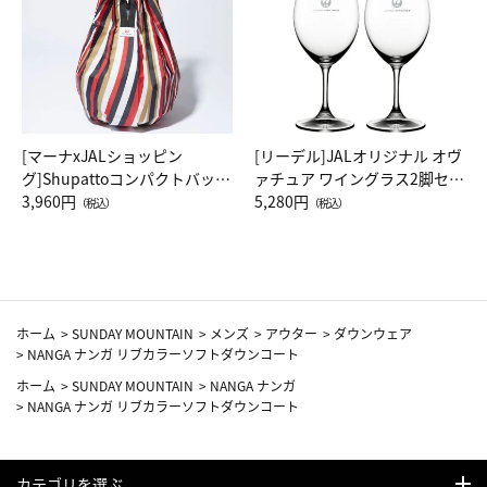
[マーナxJALショッピン
[リーデル]JALオリジナル オヴ
グ]Shupattoコンパクトバッグ
ァチュア ワイングラス2脚セッ
Drop JAL客室乗務員（LC）ス
3,960円
ト（レッドワイン）
5,280円
（税込）
（税込）
カーフ柄
ホーム
>
SUNDAY MOUNTAIN
>
メンズ
>
アウター
>
ダウンウェア
>
NANGA ナンガ リブカラーソフトダウンコート
ホーム
>
SUNDAY MOUNTAIN
>
NANGA ナンガ
>
NANGA ナンガ リブカラーソフトダウンコート
カテゴリを選ぶ