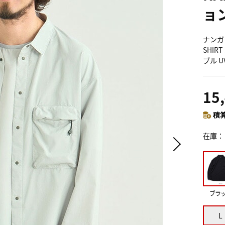
ョ
ナンガ 
SHIR
ブル 
15
積算
在庫
ブラ
L