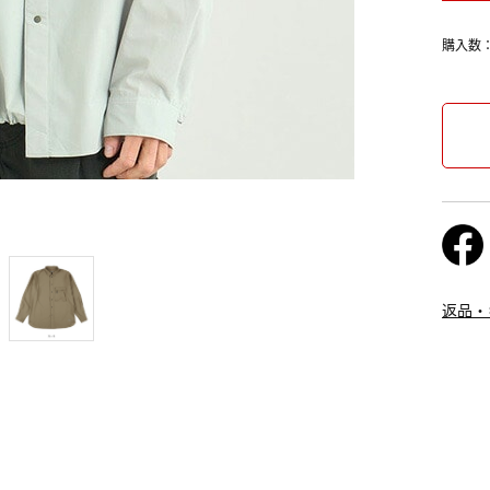
購入数
返品・