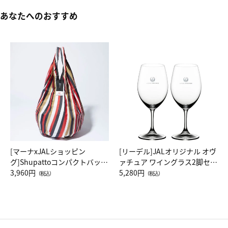
あなたへのおすすめ
[マーナxJALショッピン
[リーデル]JALオリジナル オヴ
グ]Shupattoコンパクトバッグ
ァチュア ワイングラス2脚セッ
Drop JAL客室乗務員（LC）ス
3,960円
ト（レッドワイン）
5,280円
（税込）
（税込）
カーフ柄