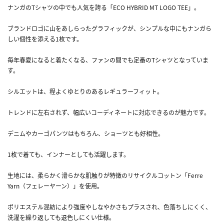
ナンガのTシャツの中でも人気を誇る「ECO HYBRID MT LOGO TEE」。
ブランドロゴに山をあしらったグラフィックが、シンプルな中にもナンガら
しい個性を添える1枚です。
毎年春夏になると着たくなる、ファンの間でも定番のTシャツとなっていま
す。
シルエットは、程よくゆとりのあるレギュラーフィット。
トレンドに左右されず、幅広いコーディネートに対応できるのが魅力です。
デニムやカーゴパンツはもちろん、ショーツとも好相性。
1枚で着ても、インナーとしても活躍します。
生地には、柔らかく滑らかな肌触りが特徴のリサイクルコットン「Ferre
Yarn（フェレーヤーン）」を使用。
ポリエステル混紡により強度やしなやかさもプラスされ、色落ちしにくく、
洗濯を繰り返しても退色しにくい仕様。