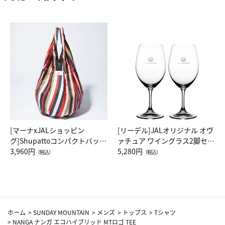
[マーナxJALショッピン
[リーデル]JALオリジナル オヴ
グ]Shupattoコンパクトバッグ
ァチュア ワイングラス2脚セッ
Drop JAL客室乗務員（LC）ス
3,960円
ト（レッドワイン）
5,280円
（税込）
（税込）
カーフ柄
ホーム
>
SUNDAY MOUNTAIN
>
メンズ
>
トップス
>
Tシャツ
>
NANGA ナンガ エコハイブリッド MTロゴ TEE