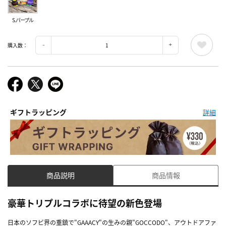
S.パープル
購入数：
ギフトラッピング
詳細
商品説明
商品情報
豪華トリプルコラボに待望の新色登場
日本のソフビ界の重鎮で"GAAACY"の生みの親"GOCCODO"、アウトドアファ