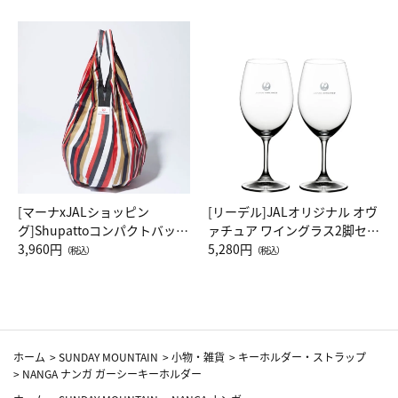
[マーナxJALショッピン
[リーデル]JALオリジナル オヴ
グ]Shupattoコンパクトバッグ
ァチュア ワイングラス2脚セッ
Drop JAL客室乗務員（LC）ス
3,960円
ト（レッドワイン）
5,280円
（税込）
（税込）
カーフ柄
ホーム
>
SUNDAY MOUNTAIN
>
小物・雑貨
>
キーホルダー・ストラップ
>
NANGA ナンガ ガーシーキーホルダー