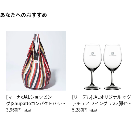
あなたへのおすすめ
[マーナxJALショッピン
[リーデル]JALオリジナル オヴ
グ]Shupattoコンパクトバッグ
ァチュア ワイングラス2脚セッ
Drop JAL客室乗務員（LC）ス
3,960円
ト（レッドワイン）
5,280円
（税込）
（税込）
カーフ柄