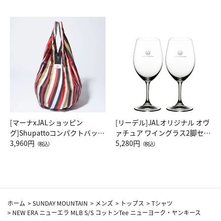
[マーナxJALショッピン
[リーデル]JALオリジナル オヴ
グ]Shupattoコンパクトバッグ
ァチュア ワイングラス2脚セッ
Drop JAL客室乗務員（LC）ス
3,960円
ト（レッドワイン）
5,280円
（税込）
（税込）
カーフ柄
ホーム
>
SUNDAY MOUNTAIN
>
メンズ
>
トップス
>
Tシャツ
>
NEW ERA ニューエラ MLB S/S コットンTee ニューヨーク・ヤンキース