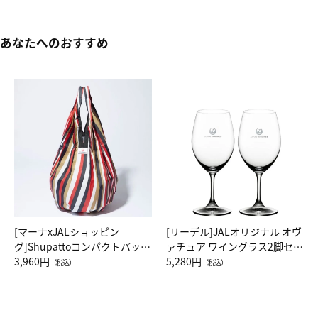
あなたへのおすすめ
[マーナxJALショッピン
[リーデル]JALオリジナル オヴ
グ]Shupattoコンパクトバッグ
ァチュア ワイングラス2脚セッ
Drop JAL客室乗務員（LC）ス
3,960円
ト（レッドワイン）
5,280円
（税込）
（税込）
カーフ柄