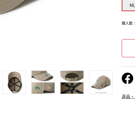
M
購入数
返品・