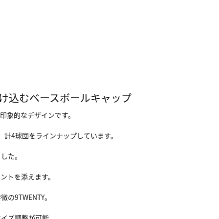
溶け込むベースボールキャップ
ら印象的なデザインです。
、計4球団をラインナップしています。
ました。
セントを添えます。
の9TWENTY。
サイズ調整が可能。