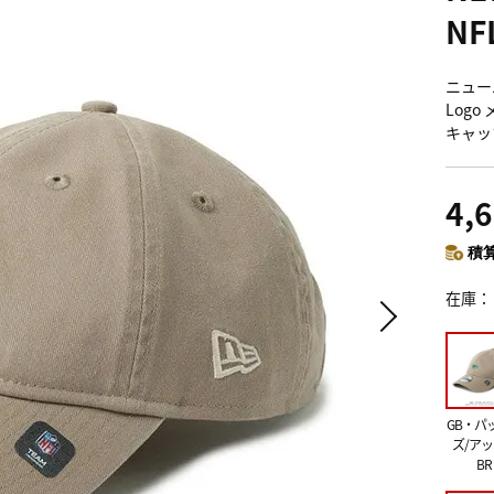
N
ニューエ
Log
キャッ
4,
積算
在庫
GB・パ
ズ/ア
BR