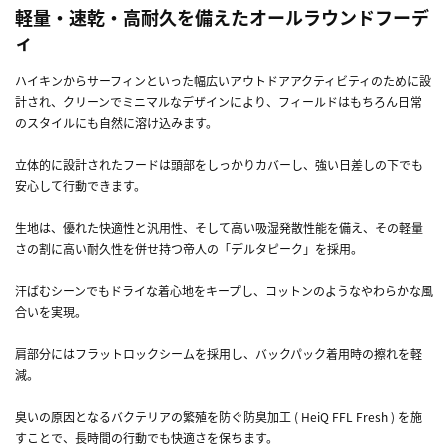
軽量・速乾・高耐久を備えたオールラウンドフーデ
ィ
ハイキンからサーフィンといった幅広いアウトドアアクティビティのために設
計され、クリーンでミニマルなデザインにより、フィールドはもちろん日常
のスタイルにも自然に溶け込みます。
立体的に設計されたフードは頭部をしっかりカバーし、強い日差しの下でも
安心して行動できます。
生地は、優れた快適性と汎用性、そして高い吸湿発散性能を備え、その軽量
さの割に高い耐久性を併せ持つ帝人の「デルタピーク」を採用。
汗ばむシーンでもドライな着心地をキープし、コットンのようなやわらかな風
合いを実現。
肩部分にはフラットロックシームを採用し、バックパック着用時の擦れを軽
減。
臭いの原因となるバクテリアの繁殖を防ぐ防臭加工 ( HeiQ FFL Fresh ) を施
すことで、長時間の行動でも快適さを保ちます。