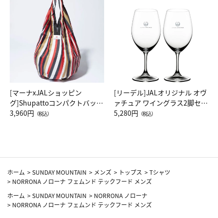
[マーナxJALショッピン
[リーデル]JALオリジナル オヴ
グ]Shupattoコンパクトバッグ
ァチュア ワイングラス2脚セッ
Drop JAL客室乗務員（LC）ス
3,960円
ト（レッドワイン）
5,280円
（税込）
（税込）
カーフ柄
ホーム
>
SUNDAY MOUNTAIN
>
メンズ
>
トップス
>
Tシャツ
>
NORRONA ノローナ フェムンド テックフード メンズ
ホーム
>
SUNDAY MOUNTAIN
>
NORRONA ノローナ
>
NORRONA ノローナ フェムンド テックフード メンズ