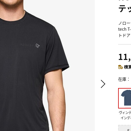
テ
ノローナ
tech 
トドア
11
積算
在庫
ヴィン
インデ
S