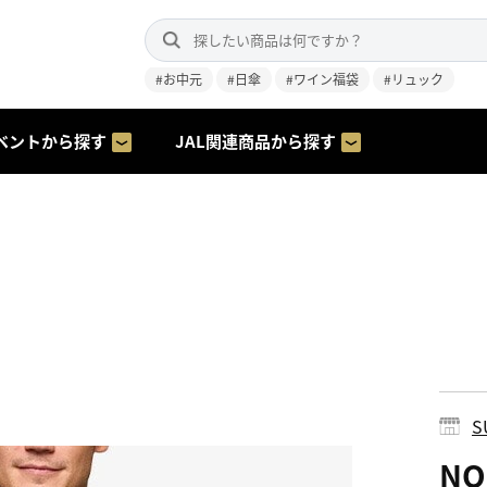
#お中元
#日傘
#ワイン福袋
#リュック
ベントから探す
JAL関連商品から探す
S
N