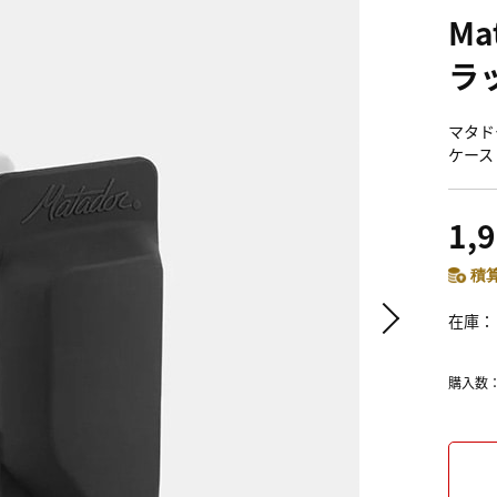
Ma
ラ
マタドー
ケース
1,
積算
在庫
購入数