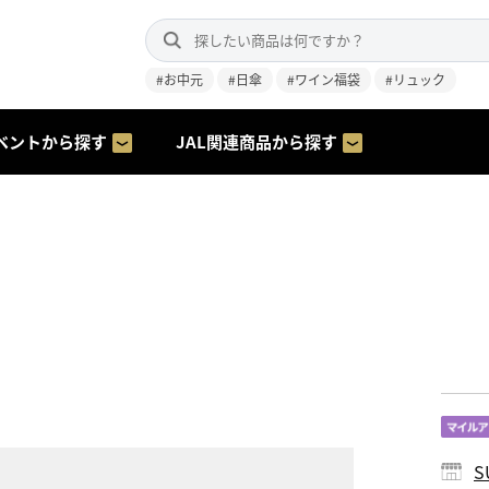
#お中元
#日傘
#ワイン福袋
#リュック
ベントから探す
JAL関連商品から探す
S