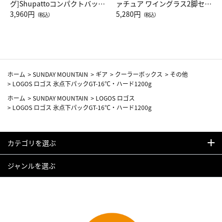
グ]Shupattoコンパクトバッグ
ァチュア ワイングラス2脚セッ
Drop JAL客室乗務員（LC）ス
3,960円
ト（レッドワイン）
5,280円
（税込）
（税込）
カーフ柄
ホーム
>
SUNDAY MOUNTAIN
>
ギア
>
クーラーボックス
>
その他
>
LOGOS ロゴス 氷点下パックGT-16℃・ハード1200g
ホーム
>
SUNDAY MOUNTAIN
>
LOGOS ロゴス
>
LOGOS ロゴス 氷点下パックGT-16℃・ハード1200g
カテゴリを選ぶ
ジャンルを選ぶ