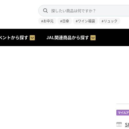
#お中元
#日傘
#ワイン福袋
#リュック
ベントから探す
JAL関連商品から探す
S