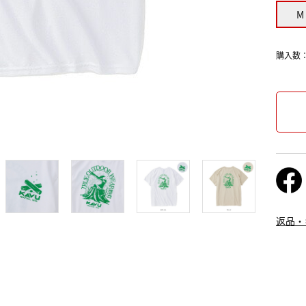
M
購入数
返品・