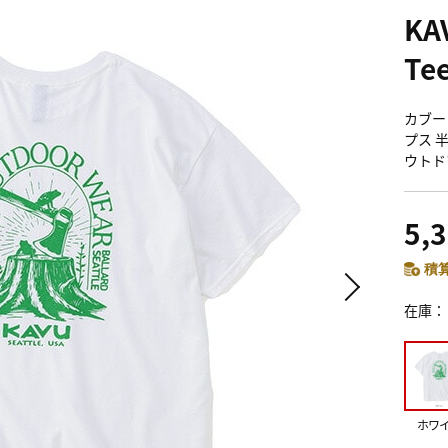
K
Te
カブー 
プス 
ウトド
5,
積算
在庫
ホワ