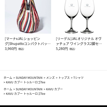
[マーナxJALショッピン
[リーデル]JALオリジナル オヴ
グ]Shupattoコンパクトバッグ
ァチュア ワイングラス2脚セッ
Drop JAL客室乗務員（LC）ス
3,960円
ト（レッドワイン）
5,280円
（税込）
（税込）
カーフ柄
ホーム
>
SUNDAY MOUNTAIN
>
メンズ
>
トップス
>
Tシャツ
>
KAVU カブー トゥルーロゴTee
ホーム
>
SUNDAY MOUNTAIN
>
KAVU カブー
>
KAVU カブー トゥルーロゴTee